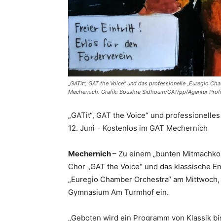
„GATit“, GAT the Voice“ und das professionelle „Euregio Ch
Mechernich. Grafik: Boushra Sidhoum/GAT/pp/Agentur Prof
„GATit“, GAT the Voice“ und professionell
12. Juni – Kostenlos im GAT Mechernich
Mechernich
– Zu einem „bunten Mitmachkon
Chor „GAT the Voice“ und das klassische 
„Euregio Chamber Orchestra“ am Mittwoch, 
Gymnasium Am Turmhof ein.
„Geboten wird ein Programm von Klassik bi