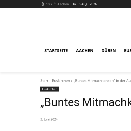
C
Do.. 6 Aug.. 2026
13.2
Aachen
STARTSEITE
AACHEN
DÜREN
EU
Start
Euskirchen
„Buntes Mitmachkonzert“ in der Au
Euskirchen
„Buntes Mitmachko
3. Juni 2024