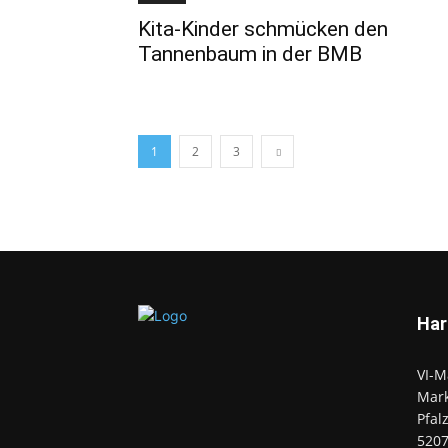
Kita-Kinder schmücken den
Tannenbaum in der BMB
1
2
3
Har
VI-M
Mark
Pfal
520