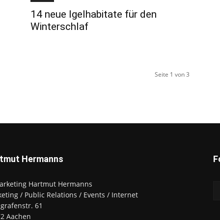
14 neue Igelhabitate für den
Winterschlaf
Seite 1 von 3
tmut Hermanns
F
arketing Hartmut Hermanns
eting / Public Relations / Events / Internet
zgrafenstr. 61
72 Aachen