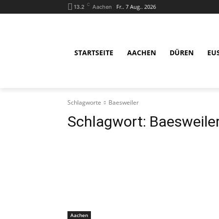
C
Fr.. 7 Aug.. 2026
13.2
Aachen
STARTSEITE
AACHEN
DÜREN
EU
Schlagworte
Baesweiler
Schlagwort:
Baesweile
Aachen