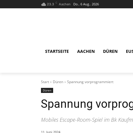
C
Do.. 6 Aug.. 2026
23.3
Aachen
STARTSEITE
AACHEN
DÜREN
EU
Start
Düren
Spannung vorprogrammiert
Düren
Spannung vorpro
Mobiles Escape-Room-Spiel im Bk Kaufm
11. Juni 2024