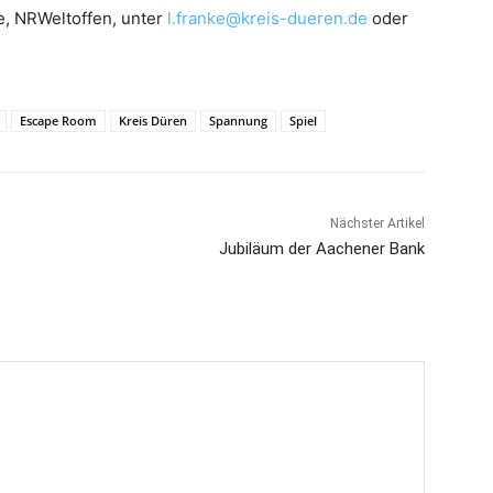
e, NRWeltoffen, unter
l.franke@kreis-dueren.de
oder
Escape Room
Kreis Düren
Spannung
Spiel
Nächster Artikel
Jubiläum der Aachener Bank