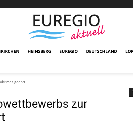
SKIRCHEN
HEINSBERG
EUREGIO
DEUTSCHLAND
LO
akirmes geehrt
owettbewerbs zur
t