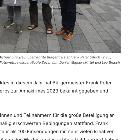
l Linn (re.), überreichte Bürgermeister Frank Peter Ullrich (2.v.l.)
otowettbewerbs: Nicole Zeyen (li.), Daniel Wegner (Mitte) und Leo Brusch
es in diesem Jahr hat Bürgermeister Frank Peter
werbs zur Annakirmes 2023 bekannt gegeben und
rinnen und Teilnehmern für die große Beteiligung an
mäßig erschwerten Bedingungen stattfand. Frank
mehr als 100 Einsendungen mit sehr vielen kreativen
Sinne des Wortes, in das richtige Licht gerückt haben.