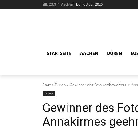
C
Do.. 6 Aug.. 2026
23.3
Aachen
STARTSEITE
AACHEN
DÜREN
EU
Start
Düren
Gewinner des Fotowettbewerbs zur Ann
Düren
Gewinner des Fot
Annakirmes geehr