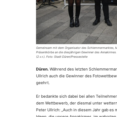
Gemeinsam mit dem Organisator des Schlemmermarktes, Michae
Präsentkörbe an die diesjährigen Gewinner des Annakirmes F
(2.v.r.). Foto: Stadt Düren/Pressestelle
Düren.
Während des letzten Schlemmermarkt
Ullrich auch die Gewinner des Fotowettbe
geehrt.
Er bedankte sich dabei bei allen Teilnehme
dem Wettbewerb, der diesmal unter wetter
Peter Ullrich: „Auch in diesem Jahr gab es 
Ideen, die unsere Annakirmes, im wahrsten 