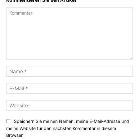
Kommentieren Sie den Artikel
Kommentar:
Na
E-
Mai
Web
Speichern Sie meinen Namen, meine E-Mail-Adresse und
meine Website für den nächsten Kommentar in diesem
Browser.