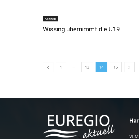
Aachen
Wissing übernimmt die U19
...
1
13
14
15
Har
VI-M