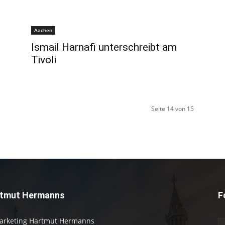
Aachen
Ismail Harnafi unterschreibt am
Tivoli
Seite 14 von 15
tmut Hermanns
F
arketing Hartmut Hermanns