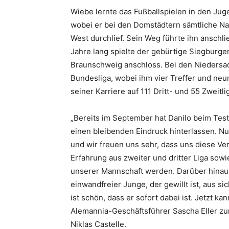
Wiebe lernte das Fußballspielen in den Ju
wobei er bei den Domstädtern sämtliche Na
West durchlief. Sein Weg führte ihn anschl
Jahre lang spielte der gebürtige Siegburger 
Braunschweig anschloss. Bei den Niedersac
Bundesliga, wobei ihm vier Treffer und neu
seiner Karriere auf 111 Dritt- und 55 Zweitl
„Bereits im September hat Danilo beim Tes
einen bleibenden Eindruck hinterlassen. Nu
und wir freuen uns sehr, dass uns diese Verp
Erfahrung aus zweiter und dritter Liga sowi
unserer Mannschaft werden. Darüber hinaus 
einwandfreier Junge, der gewillt ist, aus s
ist schön, dass er sofort dabei ist. Jetzt ka
Alemannia-Geschäftsführer Sascha Eller zu
Niklas Castelle.