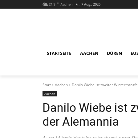
C
Fr.. 7 Aug.. 2026
21.3
Aachen
STARTSEITE
AACHEN
DÜREN
EU
Start
Aachen
Danilo Wiebe ist zweiter Wintertransf
Aachen
Danilo Wiebe ist z
der Alemannia