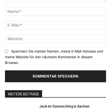
Kommentar:
Na
E-
Mai
Web
Speichern Sie meinen Namen, meine E-Mail-Adresse und
meine Website für den nächsten Kommentar in diesem
Browser.
WEITERE BEITRÄGE
Jeck im Sunnesching in Aachen