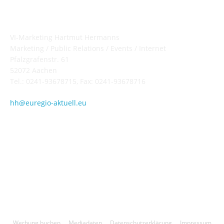
Hartmut Hermanns
VI-Marketing Hartmut Hermanns
Marketing / Public Relations / Events / Internet
Pfalzgrafenstr. 61
52072 Aachen
Tel.: 0241-93678715, Fax: 0241-93678716
hh@euregio-aktuell.eu
Folge uns!
Werbung buchen
Mediadaten
Datenschutzerklärung
Impressum