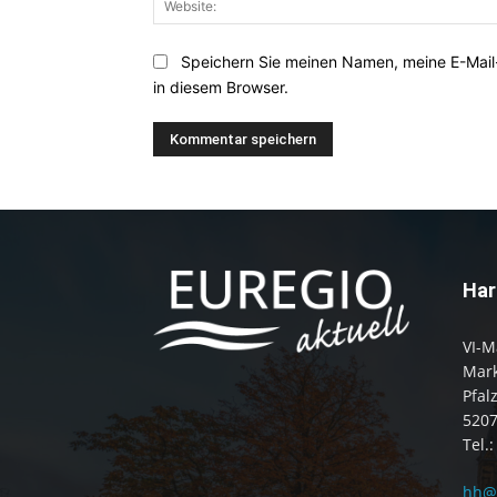
Speichern Sie meinen Namen, meine E-Mai
in diesem Browser.
Har
VI-M
Mark
Pfal
520
Tel.
hh@e