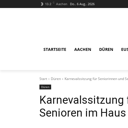
C
Do.. 6 Aug.. 2026
13.2
Aachen
STARTSEITE
AACHEN
DÜREN
EU
Start
Düren
Karnevalssitzung für Seniorinnen und S
Düren
Karnevalssitzung 
Senioren im Haus 