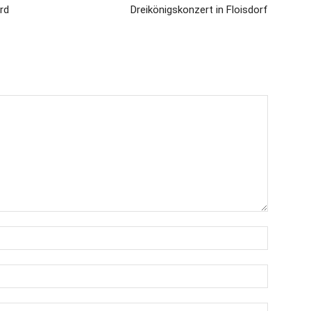
rd
Dreikönigskonzert in Floisdorf
Name:*
E-
Mail:*
Website: