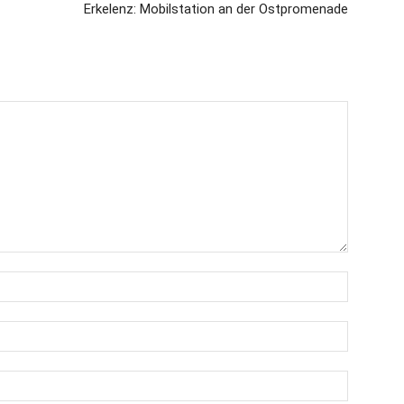
Erkelenz: Mobilstation an der Ostpromenade
Name:*
E-
Mail:*
Website: