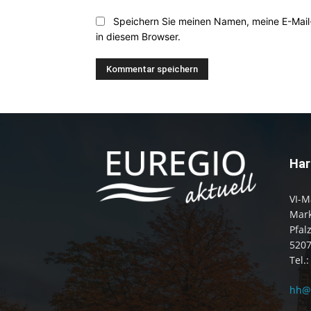
Speichern Sie meinen Namen, meine E-Mai
in diesem Browser.
Har
VI-M
Mark
Pfal
520
Tel.
hh@e