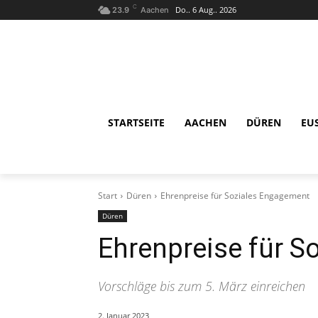
C
Do.. 6 Aug.. 2026
23.9
Aachen
STARTSEITE
AACHEN
DÜREN
EU
Start
Düren
Ehrenpreise für Soziales Engagement
Düren
Ehrenpreise für 
Vorschläge bis zum 5. März einreichen
2. Januar 2023