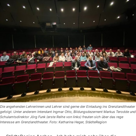
Die angehenden Lehrerinnen und Lehrer sind gerne der Einladung ins Grenzlandtheater
gefolgt. Unter anderem Intendant Ingmar Otto, Bildungsdezernent Markus Terodde und
Schulamtsdirektor Jörg Funk (erste Reihe von links) freuten sich über das rege
Interesse am Grenzlandtheater. Foto: Katharina Heger, StädteRegion