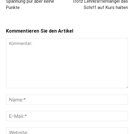
Spannung pur aber keine
Trotz Lehrkräftemangel das
Punkte
Schiff auf Kurs halten
Kommentieren Sie den Artikel
Kommentar:
Na
E-
Mai
Web