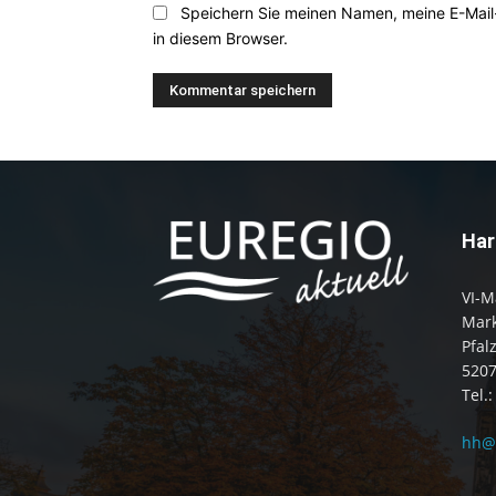
Speichern Sie meinen Namen, meine E-Mai
in diesem Browser.
Har
VI-M
Mark
Pfal
520
Tel.
hh@e