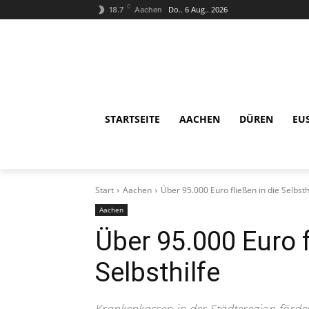
C
Do.. 6 Aug.. 2026
18.7
Aachen
STARTSEITE
AACHEN
DÜREN
EU
Start
Aachen
Über 95.000 Euro fließen in die Selbsth
Aachen
Über 95.000 Euro f
Selbsthilfe