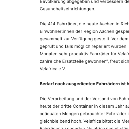
Bevölkerung abgegeben und verbessern den
Gesundheitseinrichtungen.
Die 414 Fahrräder, die heute Aachen in Ric
Einwohner:innen der Region Aachen gespen
gesammelt zur Verfügung gestellt. Vor dem 
geprüft und falls möglich repariert wurden
Monaten sehr produktiv Fahrräder für Velafr
zahlreiche Ersatzteile gewonnen“, freut sich
Velafrica e.V.
Bedarf nach ausgedienten Fahrrädern ist 
Die Verarbeitung und der Versand von Fah
heute der dritte Container in diesem Jahr 
adäquaten Mengen gebrauchter Fahrräder is
gleichbleibend hoch. Velafrica bittet die M
Fahrräder zu spenden. Velafrica nimmt stä