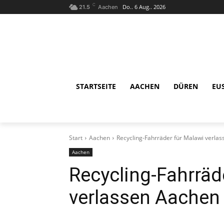
C
Do.. 6 Aug.. 2026
21.5
Aachen
STARTSEITE
AACHEN
DÜREN
EU
Start
Aachen
Recycling-Fahrräder für Malawi verla
Aachen
Recycling-Fahrräd
verlassen Aachen