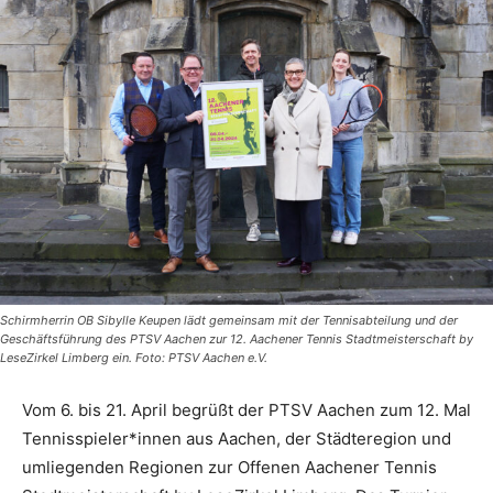
Schirmherrin OB Sibylle Keupen lädt gemeinsam mit der Tennisabteilung und der
Geschäftsführung des PTSV Aachen zur 12. Aachener Tennis Stadtmeisterschaft by
LeseZirkel Limberg ein. Foto: PTSV Aachen e.V.
Vom 6. bis 21. April begrüßt der PTSV Aachen zum 12. Mal
Tennisspieler*innen aus Aachen, der Städteregion und
umliegenden Regionen zur Offenen Aachener Tennis