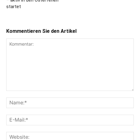
startet
Kommentieren Sie den Artikel
Kommentar:
Na
E-
Mai
Web