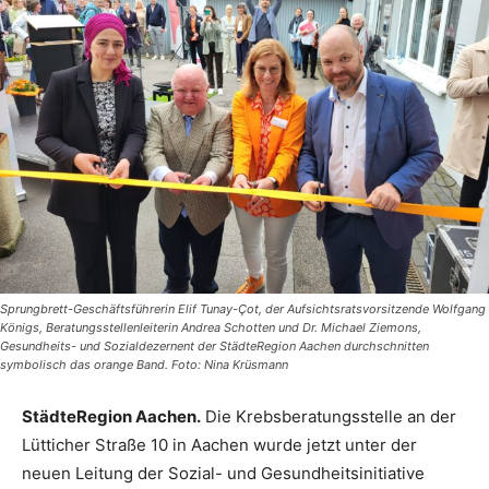
Sprungbrett-Geschäftsführerin Elif Tunay-Çot, der Aufsichtsratsvorsitzende Wolfgang
Königs, Beratungsstellenleiterin Andrea Schotten und Dr. Michael Ziemons,
Gesundheits- und Sozialdezernent der StädteRegion Aachen durchschnitten
symbolisch das orange Band. Foto: Nina Krüsmann
StädteRegion Aachen.
Die Krebsberatungsstelle an der
Lütticher Straße 10 in Aachen wurde jetzt unter der
neuen Leitung der Sozial- und Gesundheitsinitiative