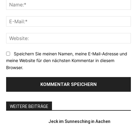
Na
E-
Mai
Web
Speichern Sie meinen Namen, meine E-Mail-Adresse und
meine Website für den nächsten Kommentar in diesem
Browser.
WEITERE BEITRÄGE
Jeck im Sunnesching in Aachen