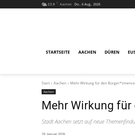
C
Do.. 6 Aug.. 2026
23.9
Aachen
STARTSEITE
AACHEN
DÜREN
EU
Start
Aachen
Mehr Wirkung für den Bürger*innenra
Aachen
Mehr Wirkung für 
Stadt Aachen setzt auf neue Themenfind
29. Januar 2026