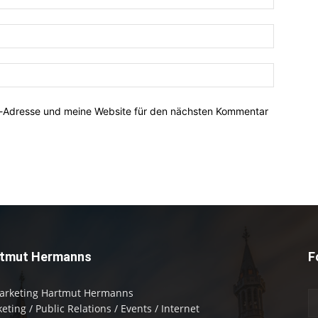
E-
Mail:*
Website:
l-Adresse und meine Website für den nächsten Kommentar
tmut Hermanns
F
arketing Hartmut Hermanns
eting / Public Relations / Events / Internet