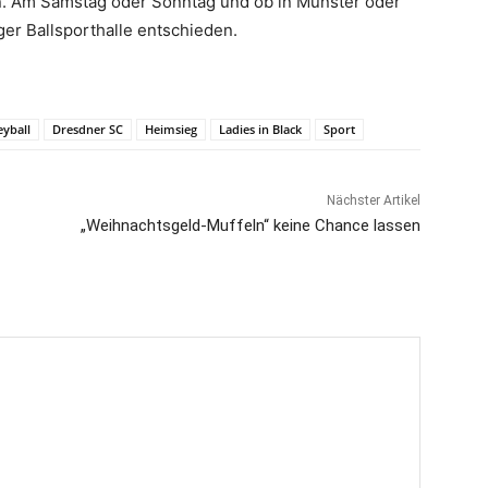
. Am Samstag oder Sonntag und ob in Münster oder
ger Ballsporthalle entschieden.
yball
Dresdner SC
Heimsieg
Ladies in Black
Sport
Nächster Artikel
„Weihnachtsgeld-Muffeln“ keine Chance lassen