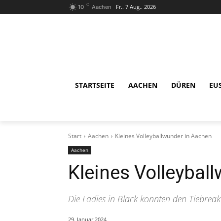
C
Fr.. 7 Aug.. 2026
10
Aachen
STARTSEITE
AACHEN
DÜREN
EU
Start
Aachen
Kleines Volleyballwunder in Aachen
Aachen
Kleines Volleybal
Die Ladies in Black konnten den Tiebreak
29. Januar 2024