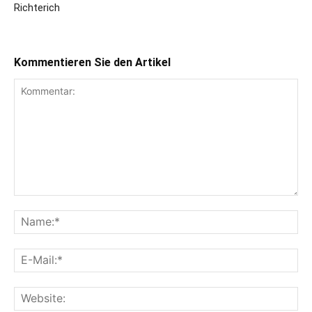
Richterich
Kommentieren Sie den Artikel
Kommentar:
Na
E-
Mai
Web