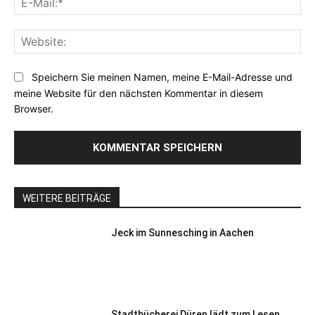
Mai
Web
Speichern Sie meinen Namen, meine E-Mail-Adresse und
meine Website für den nächsten Kommentar in diesem
Browser.
WEITERE BEITRÄGE
Jeck im Sunnesching in Aachen
Stadtbücherei Düren lädt zum Lesen,