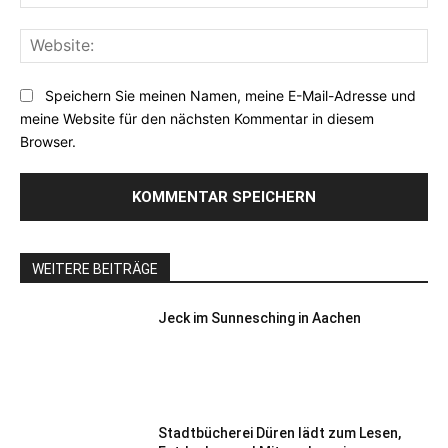
Mai
Web
Speichern Sie meinen Namen, meine E-Mail-Adresse und
meine Website für den nächsten Kommentar in diesem
Browser.
WEITERE BEITRÄGE
Jeck im Sunnesching in Aachen
Stadtbücherei Düren lädt zum Lesen,