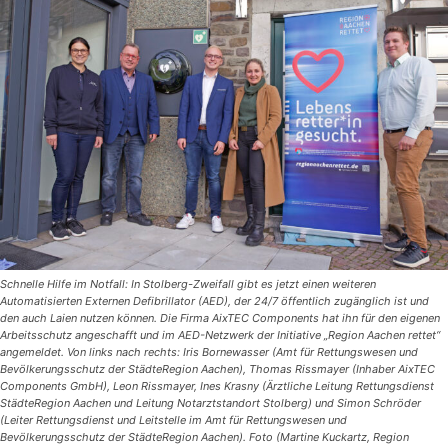
Schnelle Hilfe im Notfall: In Stolberg-Zweifall gibt es jetzt einen weiteren
Automatisierten Externen Defibrillator (AED), der 24/7 öffentlich zugänglich ist und
den auch Laien nutzen können. Die Firma AixTEC Components hat ihn für den eigenen
Arbeitsschutz angeschafft und im AED-Netzwerk der Initiative „Region Aachen rettet“
angemeldet. Von links nach rechts: Iris Bornewasser (Amt für Rettungswesen und
Bevölkerungsschutz der StädteRegion Aachen), Thomas Rissmayer (Inhaber AixTEC
Components GmbH), Leon Rissmayer, Ines Krasny (Ärztliche Leitung Rettungsdienst
StädteRegion Aachen und Leitung Notarztstandort Stolberg) und Simon Schröder
(Leiter Rettungsdienst und Leitstelle im Amt für Rettungswesen und
Bevölkerungsschutz der StädteRegion Aachen). Foto (Martine Kuckartz, Region