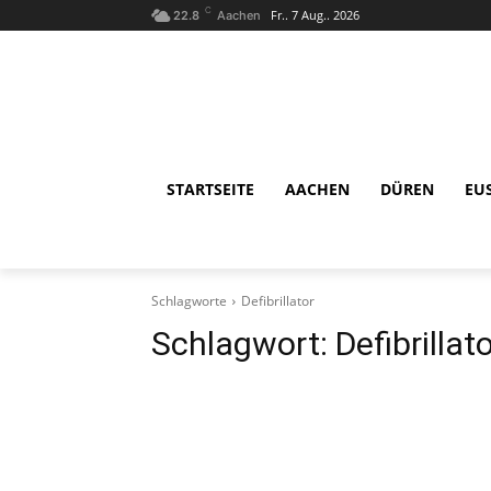
C
Fr.. 7 Aug.. 2026
22.8
Aachen
STARTSEITE
AACHEN
DÜREN
EU
Schlagworte
Defibrillator
Schlagwort:
Defibrillat