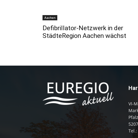
Aachen
Defibrillator-Netzwerk in der
StädteRegion Aachen wächst
Har
VI-M
Mark
Pfal
520
Tel.