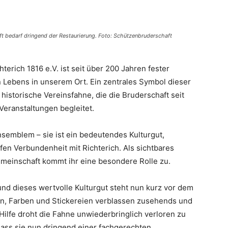
ft bedarf dringend der Restaurierung. Foto: Schützenbruderschaft
erich 1816 e.V. ist seit über 200 Jahren fester
en Lebens in unserem Ort. Ein zentrales Symbol dieser
, historische Vereinsfahne, die die Bruderschaft seit
Veranstaltungen begleitet.
nsemblem – sie ist ein bedeutendes Kulturgut,
fen Verbundenheit mit Richterich. Als sichtbares
meinschaft kommt ihr eine besondere Rolle zu.
und dieses wertvolle Kulturgut steht nun kurz vor dem
gen, Farben und Stickereien verblassen zusehends und
 Hilfe droht die Fahne unwiederbringlich verloren zu
 dass sie nun dringend einer fachgerechten