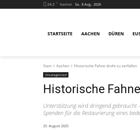
C
Sa.. 8 Aug.. 2026
24.2
Aachen
STARTSEITE
AACHEN
DÜREN
EU
Start
Aachen
Historische Fahne droht zu zerfallen
Uncategorized
Historische Fahne 
Unterstützung wird dringend gebraucht -
Spenden für die Restaurierung eines bed
25. August 2025