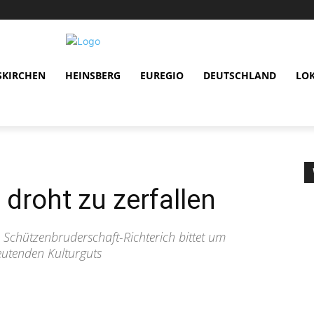
SKIRCHEN
HEINSBERG
EUREGIO
DEUTSCHLAND
LO
droht zu zerfallen
 Schützenbruderschaft-Richterich bittet um
eutenden Kulturguts