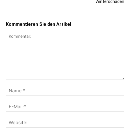
Winterschäden
Kommentieren Sie den Artikel
Kommentar:
Na
E-
Mai
Web