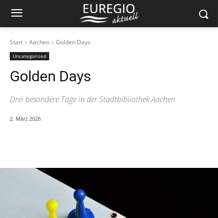
Start
Aachen
Golden Days
Uncategorized
Golden Days
Drei besondere Tage in der Stadtbibliothek Aachen
2. März 2026