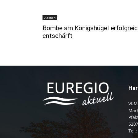
Aachen
Bombe am Königshügel erfolgreic
entschärft
Har
VI-M
Mark
Pfal
520
Tel.