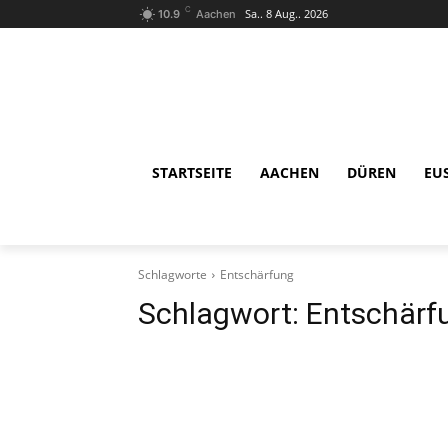
C
Sa.. 8 Aug.. 2026
10.9
Aachen
STARTSEITE
AACHEN
DÜREN
EU
Schlagworte
Entschärfung
Schlagwort:
Entschärf