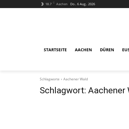
C
Do.. 6 Aug.. 2026
18.7
Aachen
STARTSEITE
AACHEN
DÜREN
EU
Schlagworte
Aachener Wald
Schlagwort:
Aachener 