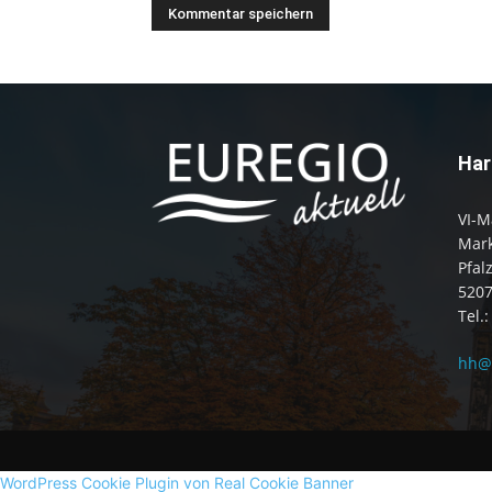
Har
VI-M
Mark
Pfal
520
Tel.
hh@e
WordPress Cookie Plugin von Real Cookie Banner