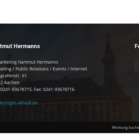
tmut Hermanns
F
arketing Hartmut Hermanns
eting / Public Relations / Events / Internet
zgrafenstr. 61
72 Aachen
: 0241-93678715, Fax: 0241-93678716
uregio-aktuell.eu
Werbung buch