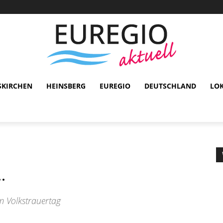
SKIRCHEN
HEINSBERG
EUREGIO
DEUTSCHLAND
LO
…
m Volkstrauertag