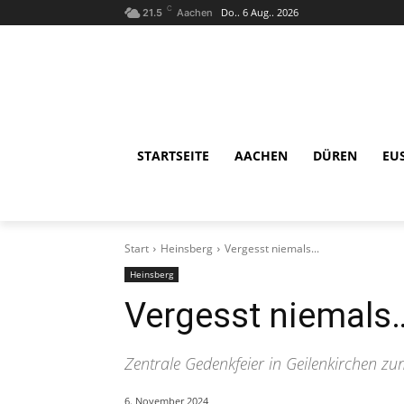
C
Do.. 6 Aug.. 2026
21.5
Aachen
STARTSEITE
AACHEN
DÜREN
EU
Start
Heinsberg
Vergesst niemals...
Heinsberg
Vergesst niemals
Zentrale Gedenkfeier in Geilenkirchen zu
6. November 2024