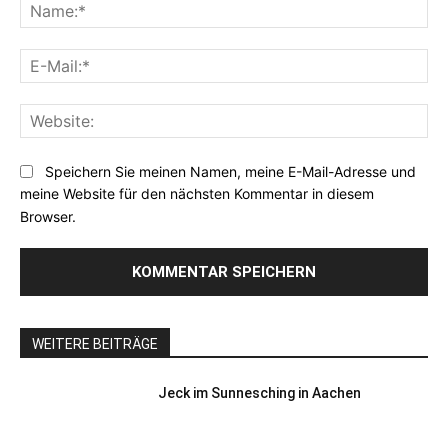
Na
E-
Mai
Web
Speichern Sie meinen Namen, meine E-Mail-Adresse und
meine Website für den nächsten Kommentar in diesem
Browser.
WEITERE BEITRÄGE
Jeck im Sunnesching in Aachen