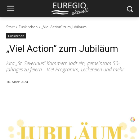
Start
Euskirchen
„Viel Action“ zum Jubiläum
Euskirchen
„Viel Action“ zum Jubiläum
Kita „St. Severinus“ Kommern lädt ein, gemeinsam 50-
Jähriges zu feiern – Viel Programm, Leckereien und mehr
16. März 2024