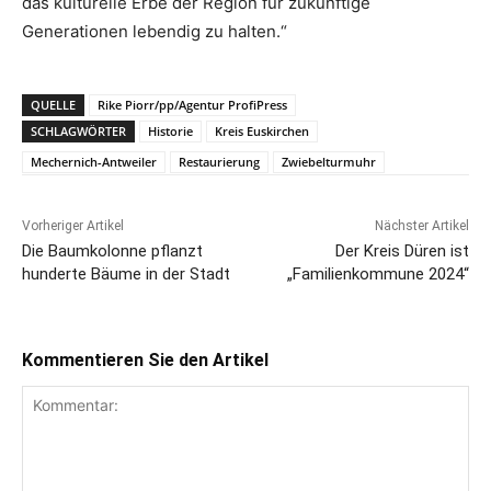
das kulturelle Erbe der Region für zukünftige
Generationen lebendig zu halten.“
QUELLE
Rike Piorr/pp/Agentur ProfiPress
SCHLAGWÖRTER
Historie
Kreis Euskirchen
Mechernich-Antweiler
Restaurierung
Zwiebelturmuhr
Vorheriger Artikel
Nächster Artikel
Die Baumkolonne pflanzt
Der Kreis Düren ist
hunderte Bäume in der Stadt
„Familienkommune 2024“
Kommentieren Sie den Artikel