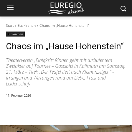
Start
Euskirchen
Chaos im „Hause Hohenstein“
Euskirchen
Chaos im „Hause Hohenstein“
Theaterverein „Einigkeit“ Rinnen geht mit turbulentem
Zweiakter auf Tournee – Gastspiel in Kallmuth am Samstag,
21. März – Titel: „Der Teufel liest auch Kleinanzeigen“ –
Irrungen und Wirrungen rund um Liebe, Frust und
Leidenschaft
11. Februar 2026