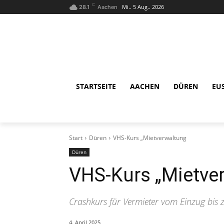
C
Mi.. 5 Aug.. 2026
28.1
Aachen
STARTSEITE
AACHEN
DÜREN
EU
Start
Düren
VHS-Kurs „Mietverwaltung
Düren
VHS-Kurs „Mietve
Crashkurs für Vermieter vom Einzug bis
4. April 2025