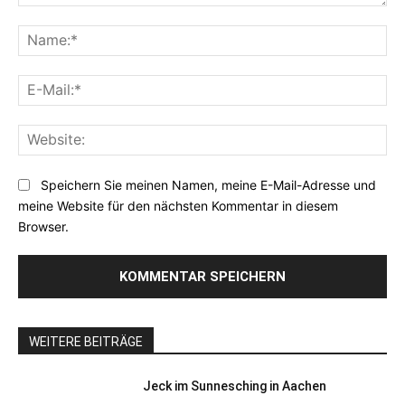
Kommentar:
Na
E-
Mai
Web
Speichern Sie meinen Namen, meine E-Mail-Adresse und
meine Website für den nächsten Kommentar in diesem
Browser.
WEITERE BEITRÄGE
Jeck im Sunnesching in Aachen