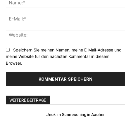
Na
E-
Mai
Web
Speichern Sie meinen Namen, meine E-Mail-Adresse und
meine Website für den nächsten Kommentar in diesem
Browser.
WEITERE BEITRÄGE
Jeck im Sunnesching in Aachen