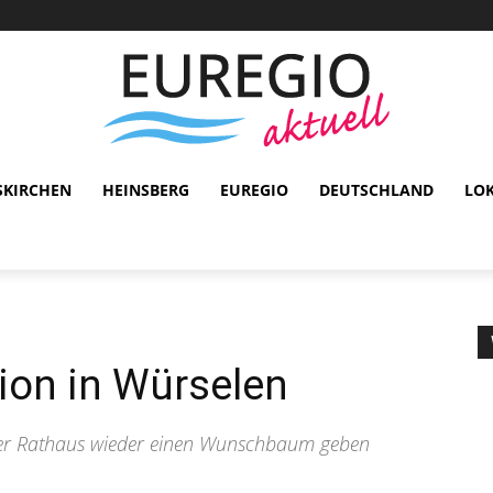
SKIRCHEN
HEINSBERG
EUREGIO
DEUTSCHLAND
LO
on in Würselen
ener Rathaus wieder einen Wunschbaum geben