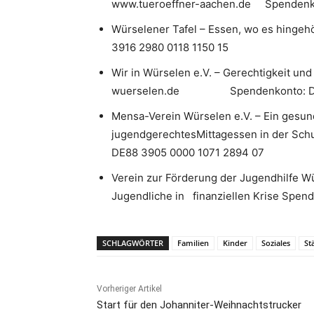
www.tueroeffner-aachen.de Spendenko
Würselener Tafel – Essen, wo es hinge
3916 2980 0118 1150 15
Wir in Würselen e.V. – Gerechtigkeit und
wuerselen.de Spendenkonto: DE59
Mensa-Verein Würselen e.V. – Ein gesun
jugendgerechtesMittagessen in der Sc
DE88 3905 0000 1071 2894 07
Verein zur Förderung der Jugendhilfe Wü
Jugendliche in finanziellen Krise Spe
SCHLAGWÖRTER
Familien
Kinder
Soziales
St
Vorheriger Artikel
Start für den Johanniter-Weihnachtstrucker