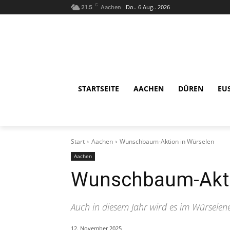
C
Do.. 6 Aug.. 2026
21.5
Aachen
STARTSEITE
AACHEN
DÜREN
EU
Start
Aachen
Wunschbaum-Aktion in Würselen
Aachen
Wunschbaum-Akti
Auch in diesem Jahr wird es im Würsel
12. November 2025