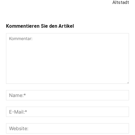
Altstadt
Kommentieren Sie den Artikel
Kommentar:
Na
E-
Mai
Web