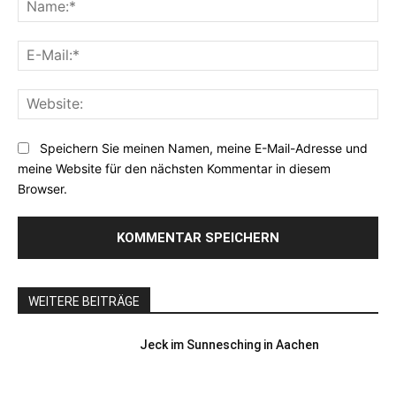
Na
E-
Mai
Web
Speichern Sie meinen Namen, meine E-Mail-Adresse und
meine Website für den nächsten Kommentar in diesem
Browser.
WEITERE BEITRÄGE
Jeck im Sunnesching in Aachen