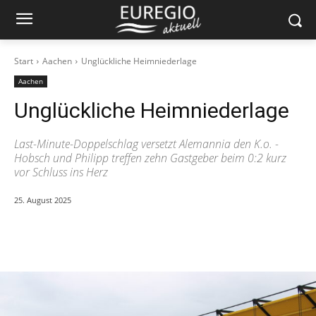
Start
Aachen
Unglückliche Heimniederlage
Aachen
Unglückliche Heimniederlage
Last-Minute-Doppelschlag versetzt Alemannia den K.o. -
Hobsch und Philipp treffen zehn Gastgeber beim 0:2 kurz
vor Schluss ins Herz
25. August 2025