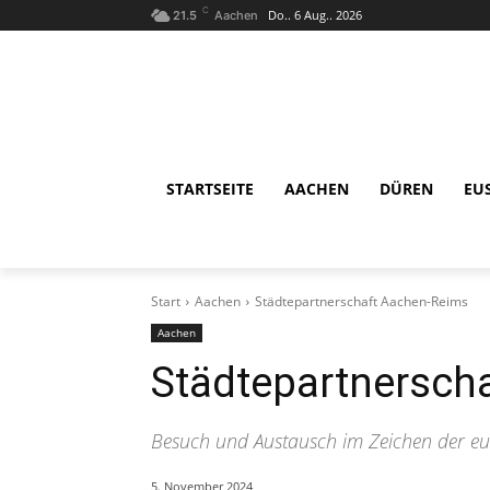
C
Do.. 6 Aug.. 2026
21.5
Aachen
STARTSEITE
AACHEN
DÜREN
EU
Start
Aachen
Städtepartnerschaft Aachen-Reims
Aachen
Städtepartnersch
Besuch und Austausch im Zeichen der e
5. November 2024