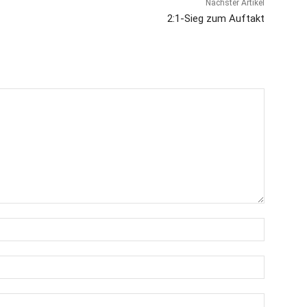
Nächster Artikel
2:1-Sieg zum Auftakt
Name:*
E-
Mail:*
Website: