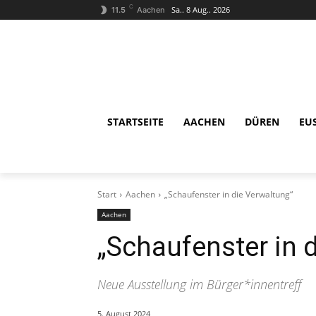
C
Sa.. 8 Aug.. 2026
11.5
Aachen
STARTSEITE
AACHEN
DÜREN
EU
Start
Aachen
„Schaufenster in die Verwaltung“
Aachen
„Schaufenster in 
Neue Ausstellung im Bürger*innentreff
5. August 2024