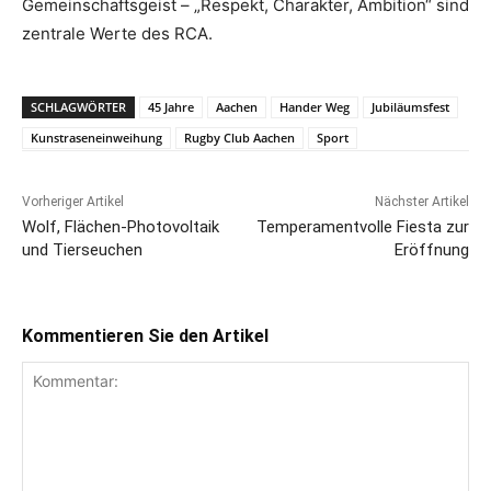
Gemeinschaftsgeist – „Respekt, Charakter, Ambition“ sind
zentrale Werte des RCA.
SCHLAGWÖRTER
45 Jahre
Aachen
Hander Weg
Jubiläumsfest
Kunstraseneinweihung
Rugby Club Aachen
Sport
Vorheriger Artikel
Nächster Artikel
Wolf, Flächen-Photovoltaik
Temperamentvolle Fiesta zur
und Tierseuchen
Eröffnung
Kommentieren Sie den Artikel