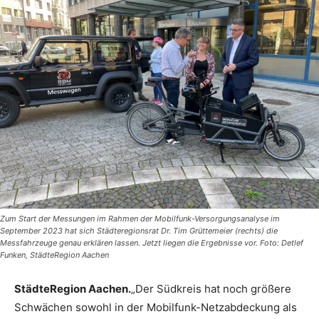
Zum Start der Messungen im Rahmen der Mobilfunk-Versorgungsanalyse im
September 2023 hat sich Städteregionsrat Dr. Tim Grüttemeier (rechts) die
Messfahrzeuge genau erklären lassen. Jetzt liegen die Ergebnisse vor. Foto: Detlef
Funken, StädteRegion Aachen
StädteRegion Aachen.
„Der Südkreis hat noch größere
Schwächen sowohl in der Mobilfunk-Netzabdeckung als