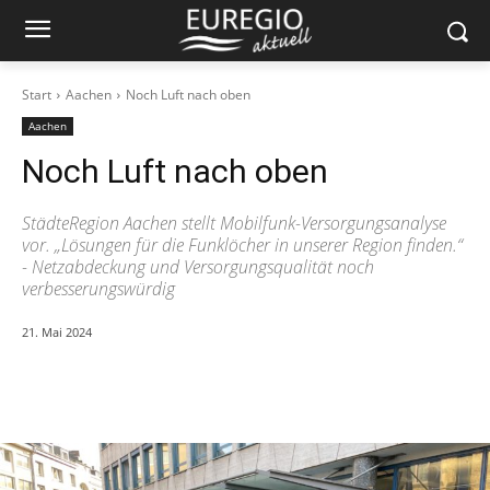
Start
Aachen
Noch Luft nach oben
Aachen
Noch Luft nach oben
StädteRegion Aachen stellt Mobilfunk-Versorgungsanalyse
vor. „Lösungen für die Funklöcher in unserer Region finden.“
- Netzabdeckung und Versorgungsqualität noch
verbesserungswürdig
21. Mai 2024