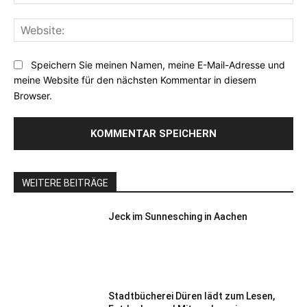
Mai
Web
Speichern Sie meinen Namen, meine E-Mail-Adresse und
meine Website für den nächsten Kommentar in diesem
Browser.
WEITERE BEITRÄGE
Jeck im Sunnesching in Aachen
Stadtbücherei Düren lädt zum Lesen,