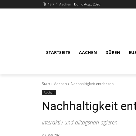
C
Do.. 6 Aug.. 2026
18.7
Aachen
STARTSEITE
AACHEN
DÜREN
EU
Start
Aachen
Nachhaltigkeit entdecken
Aachen
Nachhaltigkeit e
Interaktiv und alltagsnah agieren
23. Mai 2025