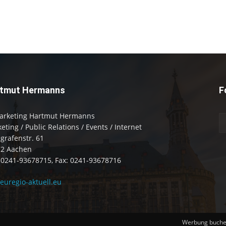
tmut Hermanns
F
arketing Hartmut Hermanns
eting / Public Relations / Events / Internet
zgrafenstr. 61
72 Aachen
: 0241-93678715, Fax: 0241-93678716
uregio-aktuell.eu
Werbung buch