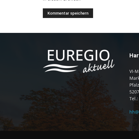
Har
VI-M
Mark
Pfal
520
Tel.
hh@e