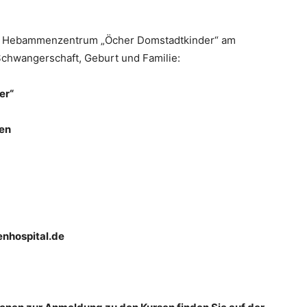
 im Hebammenzentrum „Öcher Domstadtkinder“ am
chwangerschaft, Geburt und Familie:
er“
hen
nhospital.de
407.