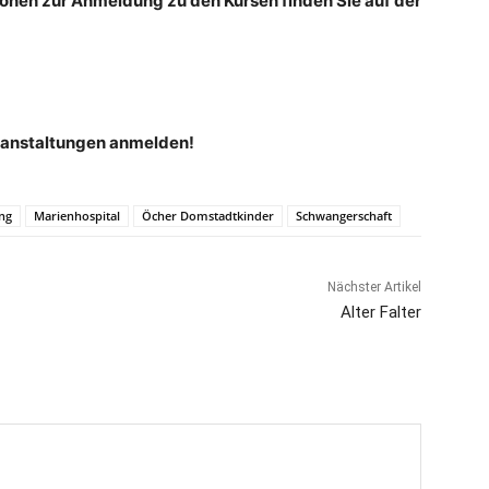
nen zur Anmeldung zu den Kursen finden Sie auf der
eranstaltungen anmelden!
ng
Marienhospital
Öcher Domstadtkinder
Schwangerschaft
Nächster Artikel
Alter Falter