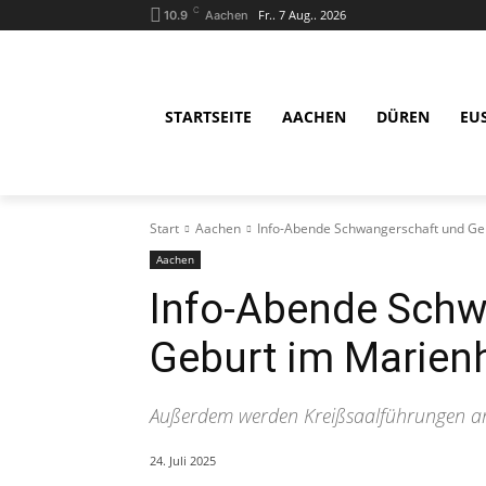
C
Fr.. 7 Aug.. 2026
10.9
Aachen
STARTSEITE
AACHEN
DÜREN
EU
Start
Aachen
Info-Abende Schwangerschaft und Geb
Aachen
Info-Abende Schw
Geburt im Marienh
Außerdem werden Kreißsaalführungen a
24. Juli 2025