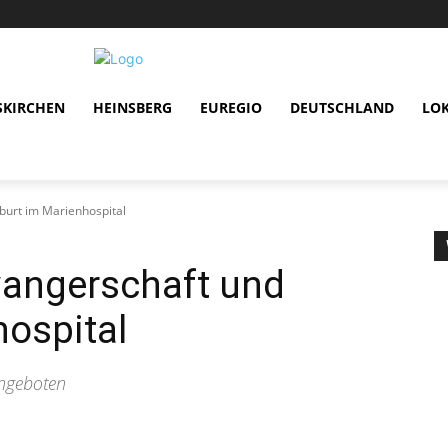
SKIRCHEN
HEINSBERG
EUREGIO
DEUTSCHLAND
LO
urt im Marienhospital
angerschaft und
ospital
ngeboten