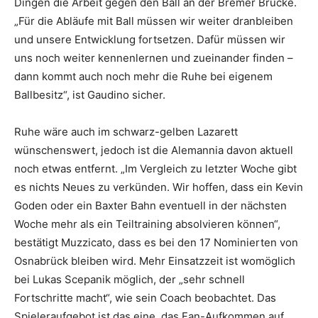
Dingen die Arbeit gegen den Ball an der Bremer Brücke.
„Für die Abläufe mit Ball müssen wir weiter dranbleiben
und unsere Entwicklung fortsetzen. Dafür müssen wir
uns noch weiter kennenlernen und zueinander finden –
dann kommt auch noch mehr die Ruhe bei eigenem
Ballbesitz“, ist Gaudino sicher.
Ruhe wäre auch im schwarz-gelben Lazarett
wünschenswert, jedoch ist die Alemannia davon aktuell
noch etwas entfernt. „Im Vergleich zu letzter Woche gibt
es nichts Neues zu verkünden. Wir hoffen, dass ein Kevin
Goden oder ein Baxter Bahn eventuell in der nächsten
Woche mehr als ein Teiltraining absolvieren können“,
bestätigt Muzzicato, dass es bei den 17 Nominierten von
Osnabrück bleiben wird. Mehr Einsatzzeit ist womöglich
bei Lukas Scepanik möglich, der „sehr schnell
Fortschritte macht“, wie sein Coach beobachtet. Das
Spieleraufgebot ist das eine, das Fan-Aufkommen auf