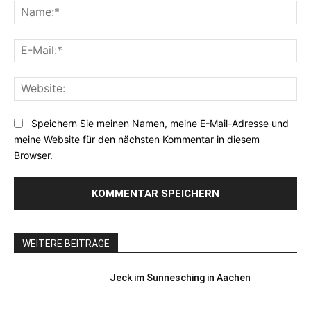
Na
E-
Mai
Web
Speichern Sie meinen Namen, meine E-Mail-Adresse und
meine Website für den nächsten Kommentar in diesem
Browser.
WEITERE BEITRÄGE
Jeck im Sunnesching in Aachen