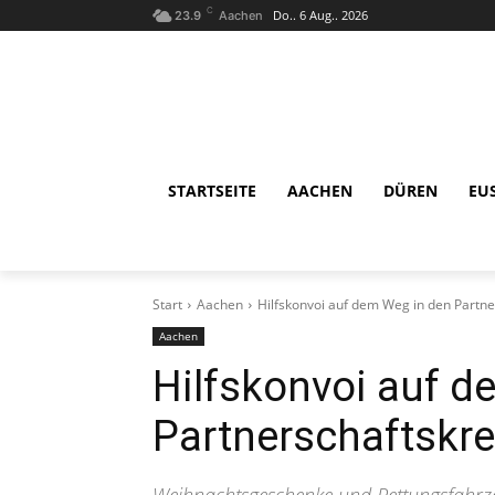
C
Do.. 6 Aug.. 2026
23.9
Aachen
STARTSEITE
AACHEN
DÜREN
EU
Start
Aachen
Hilfskonvoi auf dem Weg in den Partn
Aachen
Hilfskonvoi auf d
Partnerschaftskr