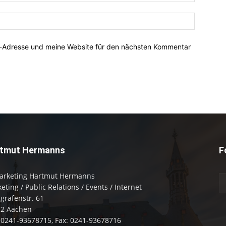
Mail:*
Website:
l-Adresse und meine Website für den nächsten Kommentar
tmut Hermanns
F
arketing Hartmut Hermanns
eting / Public Relations / Events / Internet
zgrafenstr. 61
72 Aachen
: 0241-93678715, Fax: 0241-93678716