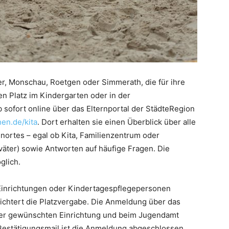
er, Monschau, Roetgen oder Simmerath, die für ihre
en Platz im Kindergarten oder in der
sofort online über das Elternportal der StädteRegion
en.de/kita
. Dort erhalten sie einen Überblick über alle
ortes – egal ob Kita, Familienzentrum oder
väter) sowie Antworten auf häufige Fragen. Die
glich.
 Einrichtungen oder Kindertagespflegepersonen
eichtert die Platzvergabe. Die Anmeldung über das
i der gewünschten Einrichtung und beim Jugendamt
 Bestätigungsmail ist die Anmeldung abgeschlossen.