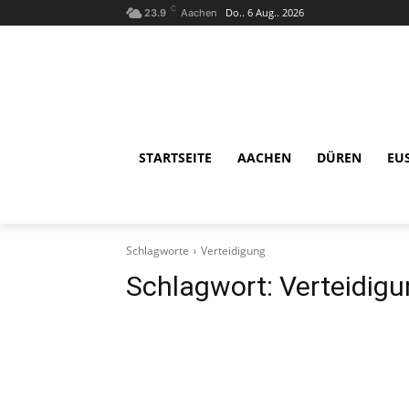
C
Do.. 6 Aug.. 2026
23.9
Aachen
STARTSEITE
AACHEN
DÜREN
EU
Schlagworte
Verteidigung
Schlagwort:
Verteidig