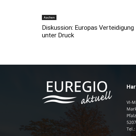
Aachen
Diskussion: Europas Verteidigung
unter Druck
Har
VI-M
Mark
Pfal
520
Tel.