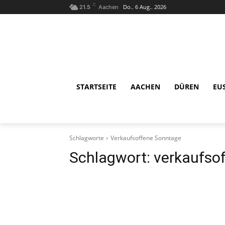
C
Do.. 6 Aug.. 2026
21.5
Aachen
STARTSEITE
AACHEN
DÜREN
EU
Schlagworte
Verkaufsoffene Sonntage
Schlagwort:
verkaufso