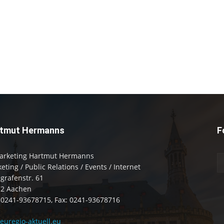
tmut Hermanns
F
arketing Hartmut Hermanns
eting / Public Relations / Events / Internet
zgrafenstr. 61
72 Aachen
: 0241-93678715, Fax: 0241-93678716
uregio-aktuell.eu