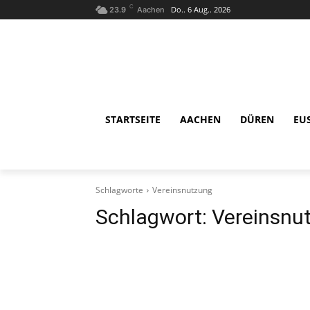
C
Do.. 6 Aug.. 2026
23.9
Aachen
STARTSEITE
AACHEN
DÜREN
EU
Schlagworte
Vereinsnutzung
Schlagwort:
Vereinsnu