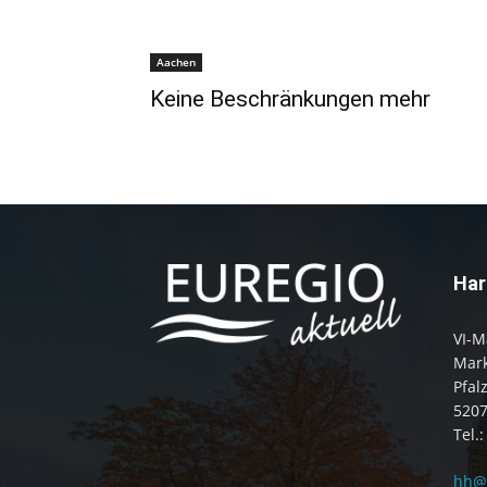
Aachen
Keine Beschränkungen mehr
Har
VI-M
Mark
Pfal
520
Tel.
hh@e